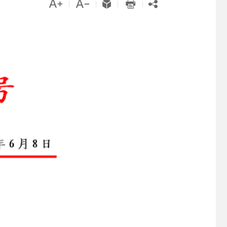





|
|
|
|