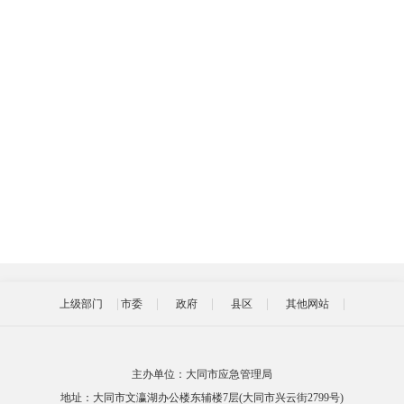
上级部门
市委
政府
县区
其他网站
主办单位：大同市应急管理局
地址：大同市文瀛湖办公楼东辅楼7层(大同市兴云街2799号)