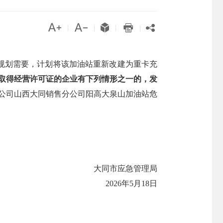





|
|
|
|
规划需要，计划将该加油站重新改建为重卡充
取得经营许可证的企业有下列情形之一的，发
限公司山西大同销售分公司阳高大泉山加油站危
大同市应急管理局
2026年5月18日