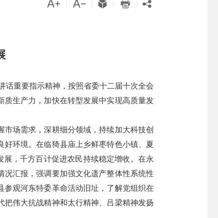





|
|
|
|
展
要讲话重要指示精神，按照省委十二届十次全会
新质生产力，加快在转型发展中实现高质量发
握市场需求，深耕细分领域，持续加大科技创
良好环境。在临猗县庙上乡鲜枣特色小镇、夏
合发展，千方百计促进农民持续稳定增收。在永
情况汇报，强调要加强文化遗产整体性系统性
县参观河东特委革命活动旧址，了解党组织在
代把伟大抗战精神和太行精神、吕梁精神发扬