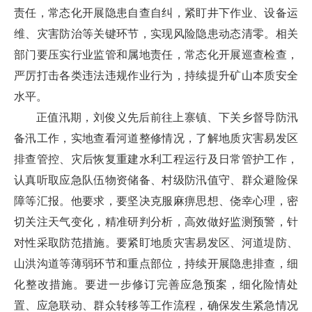
责任，常态化开展隐患自查自纠，紧盯井下作业、设备运
维、灾害防治等关键环节，实现风险隐患动态清零。相关
部门要压实行业监管和属地责任，常态化开展巡查检查，
严厉打击各类违法违规作业行为，持续提升矿山本质安全
水平。
正值汛期，刘俊义先后前往上寨镇、下关乡督导防汛
备汛工作，实地查看河道整修情况，了解地质灾害易发区
排查管控、灾后恢复重建水利工程运行及日常管护工作，
认真听取应急队伍物资储备、村级防汛值守、群众避险保
障等汇报。他要求，要坚决克服麻痹思想、侥幸心理，密
切关注天气变化，精准研判分析，高效做好监测预警，针
对性采取防范措施。要紧盯地质灾害易发区、河道堤防、
山洪沟道等薄弱环节和重点部位，持续开展隐患排查，细
化整改措施。要进一步修订完善应急预案，细化险情处
置、应急联动、群众转移等工作流程，确保发生紧急情况