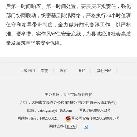
后第一时间响应、第一时间处置。要层层压实责任，强化
部门协同联动，织密基层防汛网络，严格执行24小时值班
值守和领导带班制度，全力做好防汛备汛工作，以严标
准、硬举措、实作风守住安全底线，为县域经济社会高质
量发展筑牢坚实安全保障。
上级部门
市委
政府
县区
其他网站
主办单位：大同市应急管理局
地址：大同市文瀛湖办公楼东辅楼7层(大同市兴云街2799号)
邮箱：datongsafety@163.com
晋ICP备08000733号
网站标识码：1402000021
晋公网安备 14020002000137号
网站支持
IPV6