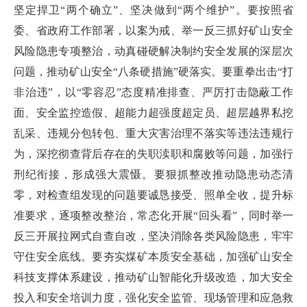
坚定捍卫“两个确立”、坚决做到“两个维护”。要按照省
委、省政府工作部署，以案为戒、举一反三抓好矿山安全
风险隐患专项整治，动真碰硬解决制约安全发展的深层次
问题，推动矿山安全“八条硬措施”硬落实。要重拳出击“打
非治违”，以“零容忍”态度精准排查、严厉打击隐蔽工作
面、安全监控造假、超能力超强度超定员、超层越界私挖
乱采、违规分包转包、重大灾害治理不落实等违法违规行
为，深挖彻查背后存在的失职渎职和腐败等问题，加强行
刑纪衔接，形成强大震慑。要狠抓整改推动隐患动态清
零，对检查组发现的问题要诚恳接受、照单全收，提升标
准要求，逐项整改整治，常态化开展“回头看”，同时举一
反三开展拉网式自查自改，坚决消除各类风险隐患，牢牢
守住安全底线。要夯实煤矿本质安全基础，加强矿山安全
科技支撑体系建设，推动矿山智能化升级改造，加大安全
投入和安全培训力度，强化安全监管、现场管理和应急救