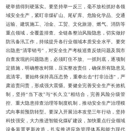
硬举措得到硬落实。要坚持举一反三，毫不放松抓好各领
域安全生产，紧盯非煤矿山、尾矿库、危险化学品、交通
运输、建筑施工、冶金、工贸、文化旅游、燃气、消防等
重点领域，全覆盖排查、全链条整治风险隐患，切实做好
防汛备汛工作，持续提升各行业领域本质安全水平。要突
出隐患“清零销号”，对安全生产考核巡查反馈问题及我市
自查发现的问题隐患，必须盯住不放、一抓到底，逐项制
定措施，明确整改时限，压实整改责任，确保所有隐患见
底清零。要始终保持高压态势，重拳出击“打非治违”，严
肃追责问责，形成强大震慑。要健全完善安全生产长效机
制，坚持“当下改”与“长久立”相结合，完善风险分级管
控、重大隐患排查治理等制度机制，推动安全生产治理模
式向事前预防转型。要深入开展治本攻坚三年行动，坚持
科技强安，大力推进智能化煤矿建设，加快重点行业领域
设备装置更新改造，扎实推进应急管理体系和能力现代