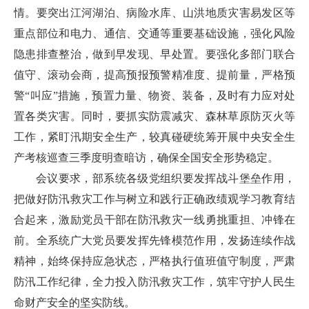
情。要突出江河湖泊、病险水库、山洪地质灾害易发区等
重点部位和电力、通信、交通等重要基础设施，强化风险
隐患排查整治，做到早发现、早处置。要强化多部门联合
值守、滚动会商，提高预报预警精准度、提前量，严格预
警“叫应”措施，预置力量、物资、装备，及时有力应对处
置各类灾害。同时，要抓实防震减灾、森林草原防灭火等
工作，紧盯汛期安全生产，较真碰硬统筹开展中央安全生
产考核巡查三季度明查暗访，确保全国安全形势稳定。
会议要求，部系统各级党组织要发挥战斗堡垒作用，
把做好防汛救灾工作与树立和践行正确政绩观学习教育结
合起来，激励党员干部在防汛救灾一线勇挑重担、冲锋在
前。全系统广大党员要发挥先锋模范作用，发扬连续作战
精神，始终保持应急状态，严格执行值班值守制度，严肃
防汛工作纪律，全力投入防汛救灾工作，筑牢守护人民生
命财产安全的坚实防线。