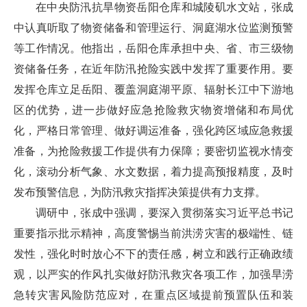
在中央防汛抗旱物资岳阳仓库和城陵矶水文站，张成
中认真听取了物资储备和管理运行、洞庭湖水位监测预警
等工作情况。他指出，岳阳仓库承担中央、省、市三级物
资储备任务，在近年防汛抢险实践中发挥了重要作用。要
发挥仓库立足岳阳、覆盖洞庭湖平原、辐射长江中下游地
区的优势，进一步做好应急抢险救灾物资增储和布局优
化，严格日常管理、做好调运准备，强化跨区域应急救援
准备，为抢险救援工作提供有力保障；要密切监视水情变
化，滚动分析气象、水文数据，着力提高预报精度，及时
发布预警信息，为防汛救灾指挥决策提供有力支撑。
调研中，张成中强调，要深入贯彻落实习近平总书记
重要指示批示精神，高度警惕当前洪涝灾害的极端性、链
发性，强化时时放心不下的责任感，树立和践行正确政绩
观，以严实的作风扎实做好防汛救灾各项工作，加强旱涝
急转灾害风险防范应对，在重点区域提前预置队伍和装