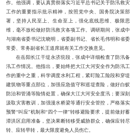
作。他强调，要认真贯彻落实习近平总书记关于防汛救灾
工作的重要指示批示精神，按照党中央、国务院决策部
署，坚持人民至上、生命至上，强化底线思维、极限思
维，毫不放松做好防汛救灾各项工作。调研期间，张成中
与湖南省委书记沈晓明，省委副书记、省长毛伟明和省委
常委、常务副省长王道席就有关工作交换意见。
在岳阳长江干堤永济垸段，张成中详细检查了防汛备
汛工作情况。他指出，要始终把大江大河安全作为防汛工
作的重中之重，科学调度水利工程，紧盯险工险段和穿堤
建筑物等重点部位，加强应急值守和巡堤查险，做好白蚁
防治和管涌等险情处置，确保大江大河安全度汛；要深刻
汲取灾害教训，加强漫水桥梁等通行安全管控，严格落实
预警“叫应”机制和“四个一律”转移避险要求，提前做好蓄
滞洪区启用准备，坚决果断转移受威胁群众，确保应转尽
转、应转早转，最大限度避免人员伤亡。