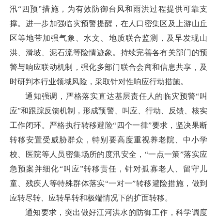
汛“四预”措施，为有效防御台风和雨洪过程提供可靠支
撑。进一步加强临灾预警提醒，在人口密集区及上游山丘
区等地带加强气象、水文、地质联合监测，及早发现山
洪、滑坡、泥石流等险情迹象。持续完善各有关部门的预
警与响应联动机制，强化多部门联合会商和信息共享，及
时研判本行业领域风险，采取针对性响应行动措施。
通知强调，严格落实直达基层责任人的临灾预警“叫
应”和跟踪反馈机制，形成预警、叫应、行动、反馈、核实
工作闭环。严格执行转移避险“四个一律”要求，坚决果断
转移安置受威胁群众，特别要高度重视养老院、中小学
校、医院等人员密集场所的度汛安全，“一点一策”落实应
急预案并细化“叫应”转移责任，针对孤寡老人、留守儿
童、残疾人等特殊群体落实“一对一”转移避险措施，做到
应转尽转、应转早转和极端情况下的扩面转移。
通知要求，突出做好江河洪水的防御工作，科学调度