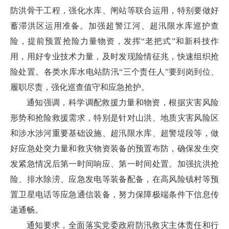
防洪骨干工程，强化水库、闸站等联合运用，特别要做好
蓄滞洪区运用准备。加强超警江河、超汛限水库巡护查
险，提前预置抢险力量物资，发挥“老把式”和新科技作
用，用好专业技术力量，及时发现险情征兆，快速组织抢
险处置。各类水库水电站防汛“三个责任人”要到岗到位、
履职尽责，强化巡查值守和应急抢护。
通知强调，科学调配救援力量和物资，根据灾害风险
形势和抢险救援需求，特别是针对山洪、地质灾害风险区
和涉水涉河重要基础设施、超汛限水库、超警堤段等，做
好应急处突力量和救灾物资装备的预置布防，确保发生突
发紧急情况后第一时间响应、第一时间处置。加强抗洪抢
险、排水除涝、应急发电等装备配备，在高风险镇村等预
置卫星电话等应急通信装备，努力保障极端条件下信息传
递通畅。
通知要求，全面落实党委政府防汛救灾主体责任和行